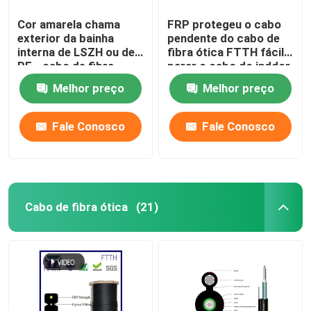
Cor amarela chama
FRP protegeu o cabo
exterior da bainha
pendente do cabo de
interna de LSZH ou de
fibra ótica FTTH fácil
PE - cabo de fibra
parar o cabo do inddor
ótica retardador da
Melhor preço
Melhor preço
distribuição
Fale Conosco
Fale Conosco
Cabo de fibra ótica
(21)