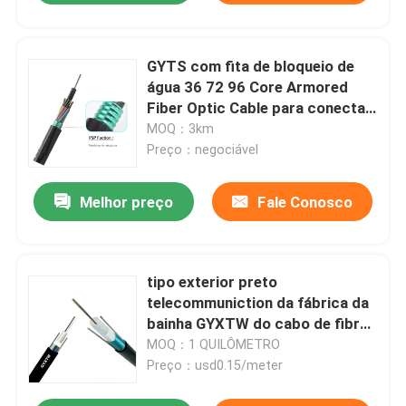
GYTS com fita de bloqueio de
água 36 72 96 Core Armored
Fiber Optic Cable para conectar
equipamentos de comunicação
MOQ：3km
Preço：negociável
Melhor preço
Fale Conosco
tipo exterior preto
telecommuniction da fábrica da
bainha GYXTW do cabo de fibra
ótica blindado de corning do
MOQ：1 QUILÔMETRO
poder
Preço：usd0.15/meter