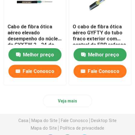
Cabo de fibra ótica
O cabo de fibra ótica
aéreo elevado
aéreo GYFTY do tubo
desempenho do núcleo
fraco exterior com
de GYXTW 2 - 24 do
central de FRP reforça
tubo fraco central do
Melhor preço
Melhor preço
OEM (fabricantes do
cabo ótico)
Fale Conosco
Fale Conosco
Veja mais
Casa
Mapa do Site
Fale Conosco
Desktop Site
Mapa do Site
Política de privacidade