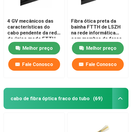
4 GV mecânicos das
Fibra ótica preta da
características do
bainha FTTH de LSZH
cabo pendente da rede
na rede informática
do único modo FTTH
com membro de força
do núcleo bons
do fio de aço de
Melhor preço
Melhor preço
aprovaram
2*0.45mm
Fale Conosco
Fale Conosco
cabo de fibra óptica fraco do tubo
(69)