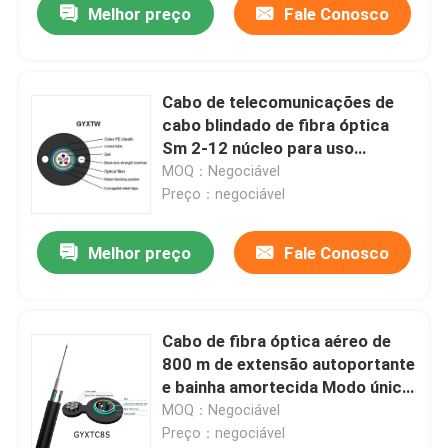
Melhor preço
Fale Conosco
Cabo de telecomunicações de
cabo blindado de fibra óptica
Sm 2-12 núcleo para uso
externo
MOQ：Negociável
Preço：negociável
Melhor preço
Fale Conosco
Cabo de fibra óptica aéreo de
800 m de extensão autoportante
e bainha amortecida Modo único
para a fiação interna do
MOQ：Negociável
eixo/prédio
Preço：negociável