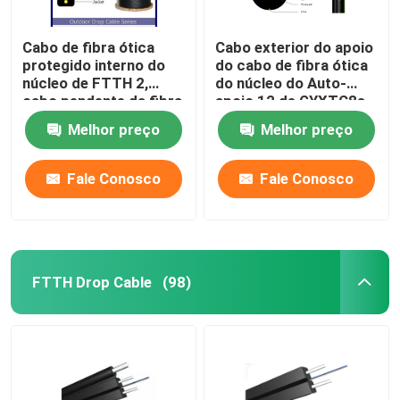
Cabo de fibra ótica
Cabo exterior do apoio
protegido interno do
do cabo de fibra ótica
núcleo de FTTH 2,
do núcleo do Auto-
cabo pendente da fibra
apoio 12 de GYXTC8s
fácil colocar
ou do auto de 36
Melhor preço
Melhor preço
núcleos
Fale Conosco
Fale Conosco
FTTH Drop Cable
(98)