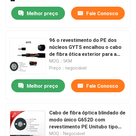
Melhor preço
Fale Conosco
96 o revestimento do PE dos
núcleos GYTS encalhou o cabo
de fibra ótica exterior para a
antena e o canal
MOQ：5KM
Preço：negociável
Melhor preço
Fale Conosco
Casa
Cabo de fibra óptica blindado de
Produtos
modo único G652D com
revestimento PE Unitubo tipo
GYXTW peso leve
Sobre nós
MOQ：Negociável