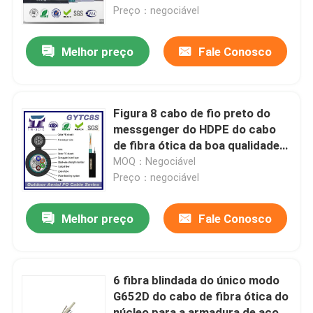
Preço：negociável
Excursão da fábrica
Melhor preço
Fale Conosco
Controle da qualidade
Figura 8 cabo de fio preto do
Contacte-nos
messgenger do HDPE do cabo
de fibra ótica da boa qualidade
do cabo de fibra ótica
MOQ：Negociável
Peça umas citações
Preço：negociável
Outdoor Cabo de fibra óptica
Melhor preço
Fale Conosco
Cabo de fibra óptica interno
6 fibra blindada do único modo
G652D do cabo de fibra ótica do
Cabo de fibra ótica
núcleo para a armadura de aço