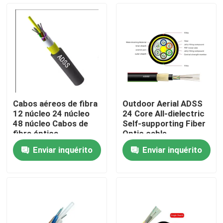
Excursão da fábrica
Controle da qualidade
Contacte-nos
Cabos aéreos de fibra
Outdoor Aerial ADSS
12 núcleo 24 núcleo
24 Core All-dielectric
Peça umas citações
48 núcleo Cabos de
Self-supporting Fiber
fibra óptica
Optic cable
Enviar inquérito
Enviar inquérito
Outdoor Cabo de fibra óptica
Cabo de fibra óptica interno
Cabo de fibra ótica