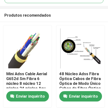
Produtos recomendados
Mini Adss Cable Aerial
48 Núcleo Adss Fibra
Casa
G652d Sm Fibra 6
Óptica Cabos de Fibra
núcleo 8 núcleo 12
Óptica de Modo Único
núcleo 24 núcleo Asu
Cabos de Fibra Óptica
Produtos
Fibra Ótica
blindados China Cabos
Enviar inquérito
Enviar inquérito
de Fibra Óptica
Sobre nós