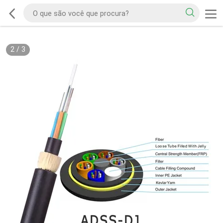
2
/
3