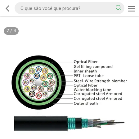
2
/
4