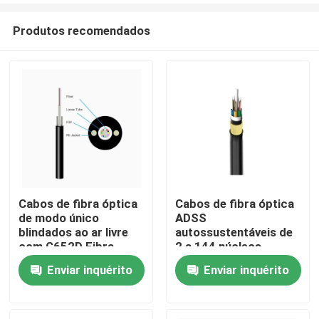
Produtos recomendados
Cabos de fibra óptica
Cabos de fibra óptica
de modo único
ADSS
Casa
blindados ao ar livre
autossustentáveis de
com G652D Fibra
2 a 144 núcleos
GYXTW
Enviar inquérito
Enviar inquérito
Produtos
Sobre nós