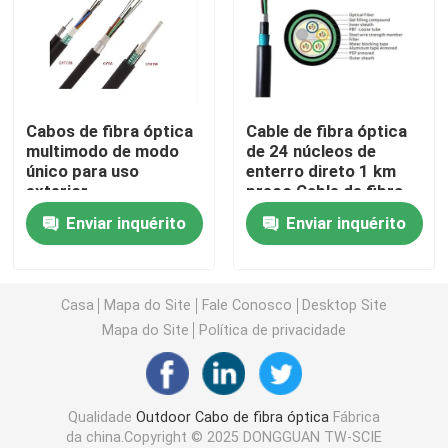
FTTH Drop Cable
cabo de fibra óptica fraco do tubo
Cabos de fibra óptica
Cable de fibra óptica
multimodo de modo
de 24 núcleos de
único para uso
enterro direto 1 km
Cabo de fibra óptica de ADSS
exterior
preço Cable de fibra
óptica de enterro
Enviar inquérito
Enviar inquérito
direto
multi cabo de fibra ótica da costa
Cabo de fibra ótica blindado
Casa
Mapa do Site
Fale Conosco
Desktop Site
Mapa do Site
Política de privacidade
cabo de fibra óptica do opgw
Qualidade
Outdoor Cabo de fibra óptica
Fábrica
fechamento de fibra ótica da junção do cabo
da china.Copyright © 2025 DONGGUAN TW-SCIE