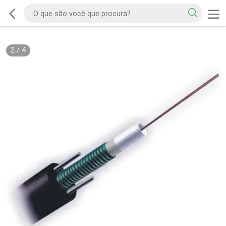
2
/
4