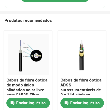
Produtos recomendados
Casa
Cabos de fibra óptica
Cabos de fibra óptica
de modo único
ADSS
blindados ao ar livre
autossustentáveis de
Produtos
com G652D Fibra
2 a 144 núcleos
GYXTW
Enviar inquérito
Enviar inquérito
Sobre nós