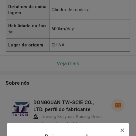
Detalhes da emba
Cilindro de madeira
lagem
Habilidade da fon
600km/day
te
Lugar de origem
CHINA
Veja mais
Sobre nós
DONGGUAN TW-SCIE CO.,
LTD. perfil do fabricante
Tewang Kejiyuan, Kuiqing Road,
Qinghuang Industrial Area, Qingxi
Town, Dongguan, Guangdong,