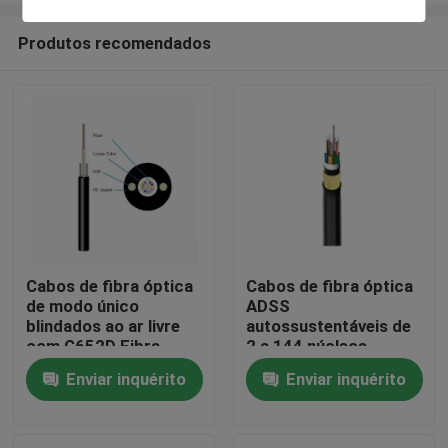
Produtos recomendados
Cabos de fibra óptica
Cabos de fibra óptica
de modo único
ADSS
Casa
blindados ao ar livre
autossustentáveis de
com G652D Fibra
2 a 144 núcleos
GYXTW
Enviar inquérito
Enviar inquérito
Produtos
Sobre nós