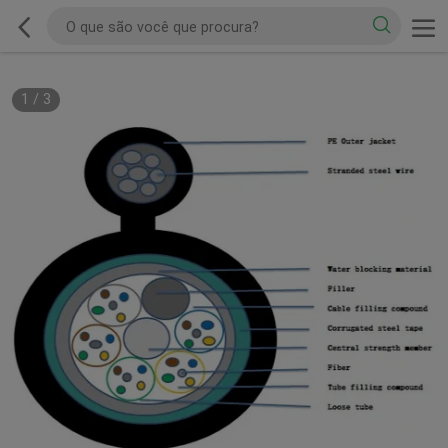
1
/
3