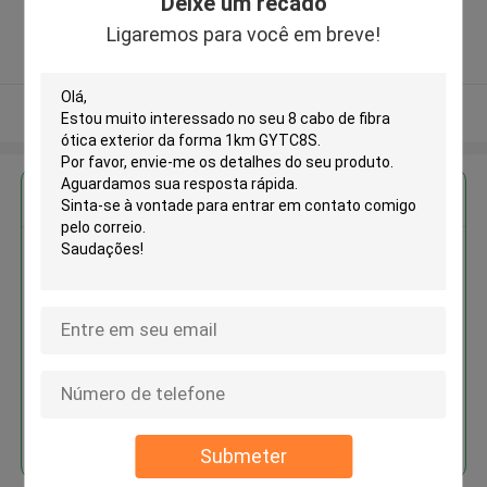
Deixe um recado
China ,CHINA
5.0
Ligaremos para você em breve!
Fornecedor verificado
Veja mais
Obter o melhor preço para
8 cabo de fibra ótica exterior da
forma 1km GYTC8S
Continue
Submeter